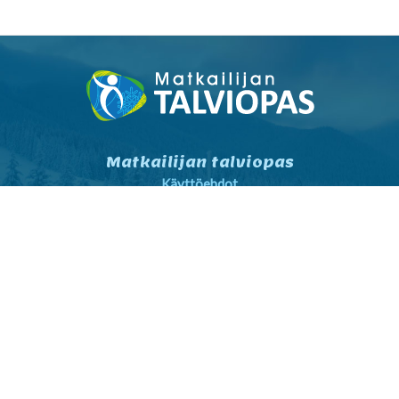
Matkailijan talviopas
Käyttöehdot
Tietosuojaseloste
Tietosuojaseloste markkinointi
Yhteystiedot
Yleiset sopimusehdot
Matkailijalle
Kartta- ja reittihaku
Sää
Nähtävyydet