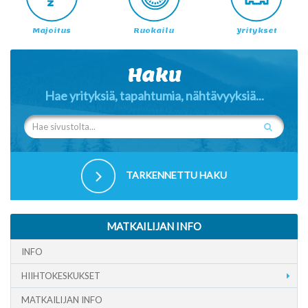
Majoitus
Ruokailu
Yritykset
Haku
Hae yrityksiä, tapahtumia, nähtävyyksiä...
TARKENNETTU HAKU
MATKAILIJAN INFO
INFO
HIIHTOKESKUKSET
MATKAILIJAN INFO