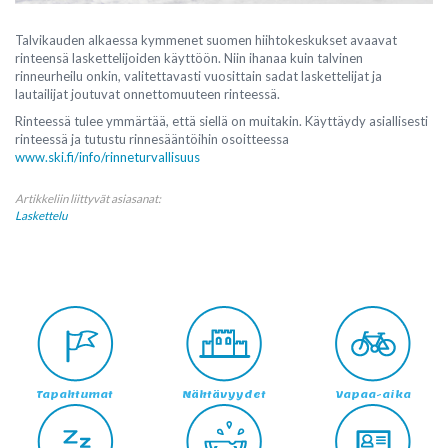
Talvikauden alkaessa kymmenet suomen hiihtokeskukset avaavat
rinteensä laskettelijoiden käyttöön. Niin ihanaa kuin talvinen
rinneurheilu onkin, valitettavasti vuosittain sadat laskettelijat ja
lautailijat joutuvat onnettomuuteen rinteessä.
Rinteessä tulee ymmärtää, että siellä on muitakin. Käyttäydy asiallisesti
rinteessä ja tutustu rinnesääntöihin osoitteessa
www.ski.fi/info/rinneturvallisuus
Artikkeliin liittyvät asiasanat:
Laskettelu
Tapahtumat
Nähtävyydet
Vapaa-aika