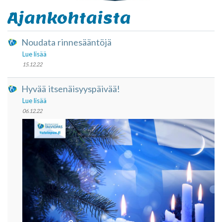
Ajankohtaista
Noudata rinnesääntöjä
Lue lisää
15.12.22
Hyvää itsenäisyyspäivää!
Lue lisää
06.12.22