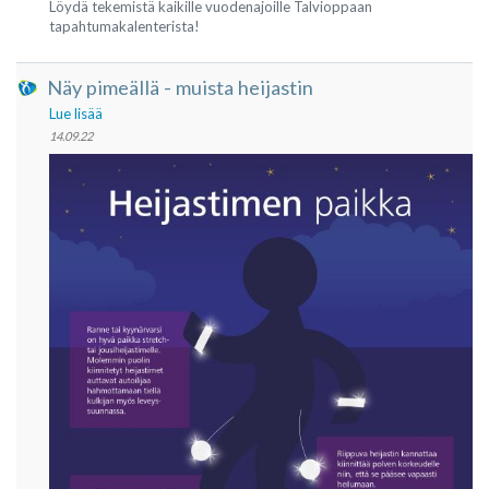
Löydä tekemistä kaikille vuodenajoille Talvioppaan
tapahtumakalenterista!
Näy pimeällä - muista heijastin
Lue lisää
14.09.22