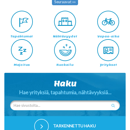
Seuraavat »»
Tapahtumat
Nähtävyydet
Vapaa-aika
Majoitus
Ruokailu
Yritykset
Haku
Hae yrityksiä, tapahtumia, nähtävyyksiä...
TARKENNETTU HAKU