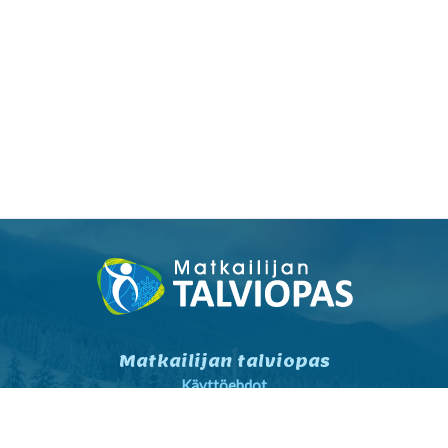
Matkailijan talviopas
Käyttöehdot
Tietosuojaseloste
Tietosuojaseloste markkinointi