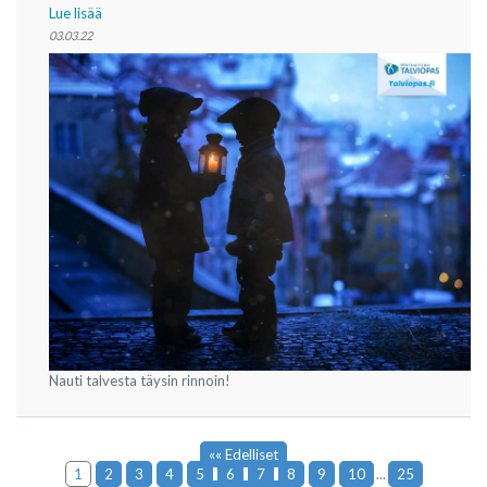
Lue lisää
03.03.22
Nauti talvesta täysin rinnoin!
«« Edelliset
1
2
3
4
5
6
7
8
9
10
...
25