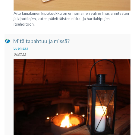
Aito kiinalainen kipukoukku on erinomainen väline lihasjännitysten
ja kiputilojen, kuten päivittäisten niska- ja hartiakipujen
itsehoitoon.
Mitä tapahtuu ja missä?
Lue lisää
06.07.22