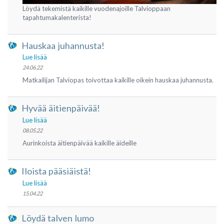
Löydä tekemistä kaikille vuodenajoille Talvioppaan
tapahtumakalenterista!
Hauskaa juhannusta!
Lue lisää
24.06.22
Matkailijan Talviopas toivottaa kaikille oikein hauskaa juhannusta.
Hyvää äitienpäivää!
Lue lisää
08.05.22
Aurinkoista äitienpäivää kaikille äideille
Iloista pääsiäistä!
Lue lisää
15.04.22
Löydä talven lumo