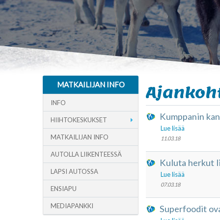
MATKAILIJAN INFO
Ajankoh
INFO
Kumppanin kans
HIIHTOKESKUKSET
Lue lisää
MATKAILIJAN INFO
11.03.18
AUTOLLA LIIKENTEESSÄ
Kuluta herkut l
LAPSI AUTOSSA
Lue lisää
07.03.18
ENSIAPU
MEDIAPANKKI
Superfoodit ova