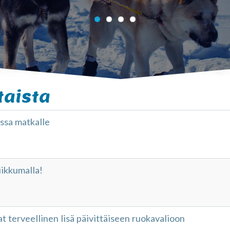
taista
sa matkalle
iikkumalla!
t terveellinen lisä päivittäiseen ruokavalioon