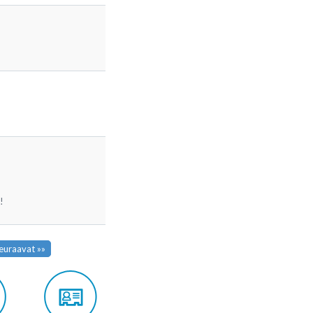
!
euraavat »»