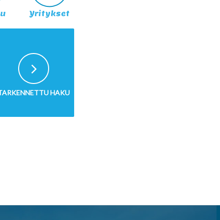
lu
Yritykset
TARKENNETTU HAKU