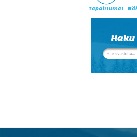
Tapahtumat
Nä
Haku