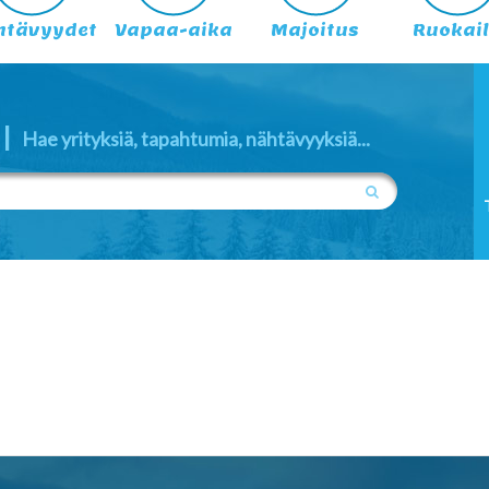
htävyydet
Vapaa-aika
Majoitus
Ruokai
|
Hae yrityksiä, tapahtumia, nähtävyyksiä...