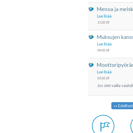
Menoa ja melske
Lue lisää
11.02.18
Muksujen kanss
Lue lisää
04.02.18
Moottoripyöräm
Lue lisää
01.02.18
Jos olet vailla vau
«« Edelliset