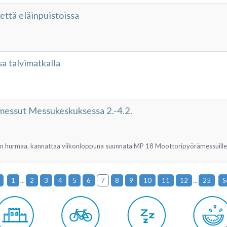
ttä eläinpuistoissa
a talvimatkalla
essut Messukeskuksessa 2.-4.2.
hdin hurmaa, kannattaa viikonloppuna suunnata MP 18 Moottoripyörämessuille
1
...
2
3
4
5
6
7
8
9
10
11
12
...
25
S