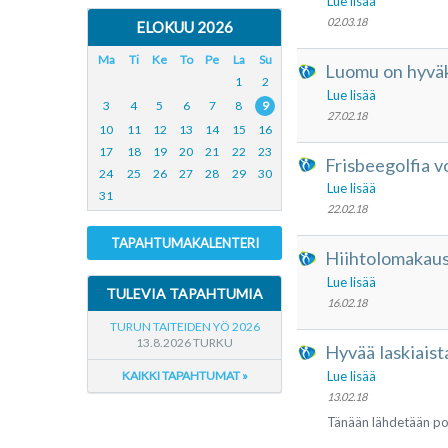
Lue lisää
02.03.18
ELOKUU 2026
Ma
Ti
Ke
To
Pe
La
Su
Luomu on hyväks
1
2
Lue lisää
3
4
5
6
7
8
9
27.02.18
10
11
12
13
14
15
16
17
18
19
20
21
22
23
Frisbeegolfia vo
24
25
26
27
28
29
30
Lue lisää
31
22.02.18
TAPAHTUMAKALENTERI
Hiihtolomakausi
Lue lisää
TULEVIA TAPAHTUMIA
16.02.18
TURUN TAITEIDEN YÖ 2026
13.8.2026 TURKU
Hyvää laskiaist
KAIKKI TAPAHTUMAT »
Lue lisää
13.02.18
Tänään lähdetään po