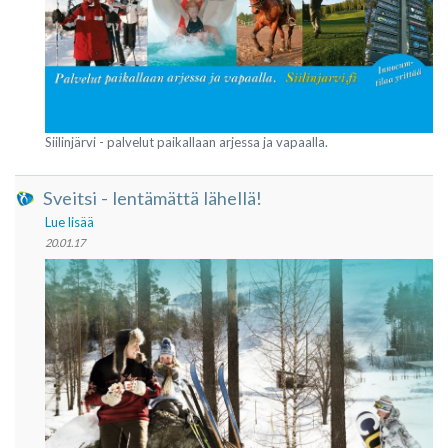
Siilinjärvi - palvelut paikallaan arjessa ja vapaalla.
Sveitsi - lentämättä lähellä!
Lue lisää
20.01.17