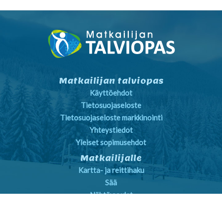
Matkailijan talviopas
Käyttöehdot
Tietosuojaseloste
Tietosuojaseloste markkinointi
Yhteystiedot
Yleiset sopimusehdot
Matkailijalle
Kartta- ja reittihaku
Sää
Nähtävyydet