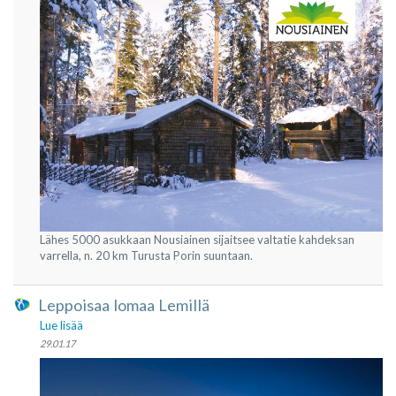
Lähes 5000 asukkaan Nousiainen sijaitsee valtatie kahdeksan
varrella, n. 20 km Turusta Porin suuntaan.
Leppoisaa lomaa Lemillä
Lue lisää
29.01.17