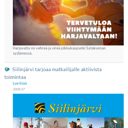
Harjavalta on vehreä ja vireä pikkukaupunki Satakunnan
sydämessä.
Siilinjärvi tarjoaa matkailijalle aktiivista
toimintaa
Lue lisää
23.01.17