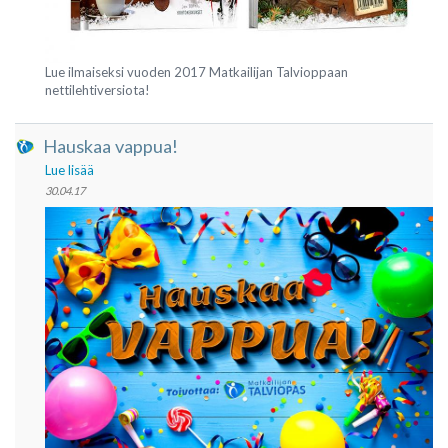
Lue ilmaiseksi vuoden 2017 Matkailijan Talvioppaan
nettilehtiversiota!
Hauskaa vappua!
Lue lisää
30.04.17