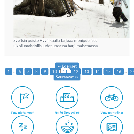
Sveitsin puisto Hyvinkäällä tarjoaa monipuoliset
ulkoilumahdollisuudet upeassa harjumaisemassa.
«« Edelliset
1
...
6
7
8
9
10
11
12
13
14
15
16
...
2
Seuraavat »»
Tapahtumat
Nähtävyydet
Vapaa-aika