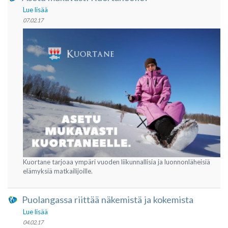
Lue lisää
07.02.17
Kuortane tarjoaa ympäri vuoden liikunnallisia ja luonnonläheisiä
elämyksiä matkailijoille.
Puolangassa riittää näkemistä ja kokemista
Lue lisää
04.02.17