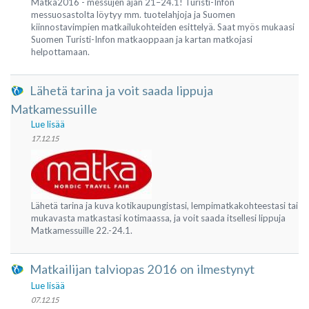
Matka2016 - messujen ajan 21–24.1! Turisti-Infon
messuosastolta löytyy mm. tuotelahjoja ja Suomen
kiinnostavimpien matkailukohteiden esittelyä. Saat myös mukaasi
Suomen Turisti-Infon matkaoppaan ja kartan matkojasi
helpottamaan.
Lähetä tarina ja voit saada lippuja
Matkamessuille
Lue lisää
17.12.15
Lähetä tarina ja kuva kotikaupungistasi, lempimatkakohteestasi tai
mukavasta matkastasi kotimaassa, ja voit saada itsellesi lippuja
Matkamessuille 22.-24.1.
Matkailijan talviopas 2016 on ilmestynyt
Lue lisää
07.12.15