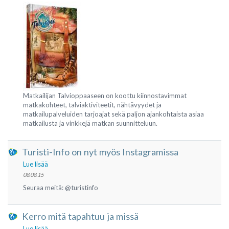
Matkailijan Talvioppaaseen on koottu kiinnostavimmat
matkakohteet, talviaktiviteetit, nähtävyydet ja
matkailupalveluiden tarjoajat sekä paljon ajankohtaista asiaa
matkailusta ja vinkkejä matkan suunnitteluun.
Turisti-Info on nyt myös Instagramissa
Lue lisää
08.08.15
Seuraa meitä: @turistinfo
Kerro mitä tapahtuu ja missä
Lue lisää