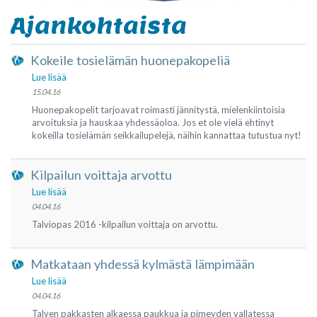
Ajankohtaista
Kokeile tosielämän huonepakopeliä
Lue lisää
15.04.16
Huonepakopelit tarjoavat roimasti jännitystä, mielenkiintoisia
arvoituksia ja hauskaa yhdessäoloa. Jos et ole vielä ehtinyt
kokeilla tosielämän seikkailupelejä, näihin kannattaa tutustua nyt!
Kilpailun voittaja arvottu
Lue lisää
04.04.16
Talviopas 2016 -kilpailun voittaja on arvottu.
Matkataan yhdessä kylmästä lämpimään
Lue lisää
04.04.16
Talven pakkasten alkaessa paukkua ja pimeyden vallatessa