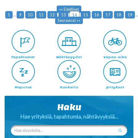
«« Edelliset
1
...
9
10
11
12
13
14
15
16
17
18
19
..
Seuraavat »»
Tapahtumat
Nähtävyydet
Vapaa-aika
Majoitus
Ruokailu
Yritykset
Haku
Hae yrityksiä, tapahtumia, nähtävyyksiä...