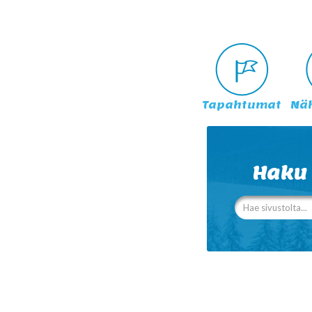
Tapahtumat
Nä
Haku