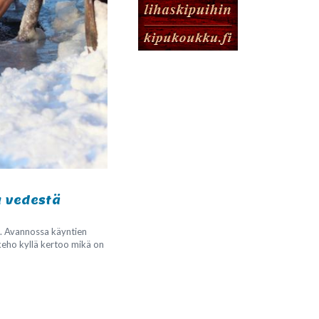
a vedestä
t. Avannossa käyntien
 keho kyllä kertoo mikä on