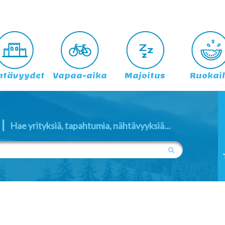
htävyydet
Vapaa-aika
Majoitus
Ruokai
|
Hae yrityksiä, tapahtumia, nähtävyyksiä...