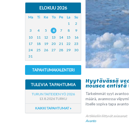
ELOKUU 2026
Ma
Ti
Ke
To
Pe
La
Su
1
2
3
4
5
6
7
8
9
10
11
12
13
14
15
16
17
18
19
20
21
22
23
24
25
26
27
28
29
30
31
TAPAHTUMAKALENTERI
Hyytävässä vede
TULEVIA TAPAHTUMIA
nousee entistä
Tärkeimmät syyt avantoon 
TURUN TAITEIDEN YÖ 2026
määrä, avannossa viipymise
13.8.2026 TURKU
itselle sopiva tapa avantou
KAIKKI TAPAHTUMAT »
Artikkeliin liittyvät asiasanat:
Avanto