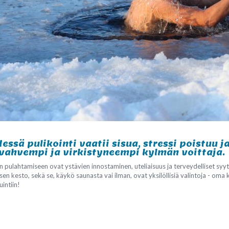
ssä pulikointi vaatii sisua, stressi poistuu j
 vahvempi ja virkistyneempi kylmän voittaja.
pulahtamiseen ovat ystävien innostaminen, uteliaisuus ja terveydelliset syy
n kesto, sekä se, käykö saunasta vai ilman, ovat yksilöllisiä valintoja - oma
intiin!