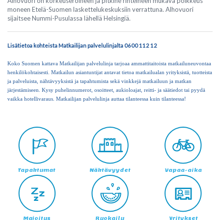
Alhovuori on korkeuseroineen ja pitkine rinteineen mukava poikkeus
moneen Etelä-Suomen laskettelukeskuksiin verrattuna. Alhovuori
sijaitsee Nummi-Pusulassa lähellä Helsingiä.
Lisätietoa kohteista Matkailijan palvelulinjalta 0600 112 12
Koko Suomen kattava Matkailijan palvelulinja tarjoaa ammattitaitoista matkailuneuvontaa
henkilökohtaisesti. Matkailun asiantuntijat antavat tietoa matkailualan yrityksistä, tuotteista
ja palveluista, nähtävyyksistä ja tapahtumista sekä vinkkejä matkailuun ja matkan
järjestämiseen. Kysy puhelinnumerot, osoitteet, aukioloajat, reitti- ja säätiedot tai pyydä
vaikka hotellivaraus. Matkailijan palvelulinja auttaa tilanteessa kuin tilanteessa!
Tapahtumat
Nähtävyydet
Vapaa-aika
Majoitus
Ruokailu
Yritykset