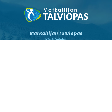
Matkailijan talviopas
Käyttöehdot
Tietosuojaseloste
Tietosuojaseloste markkinointi
Yhteystiedot
Yleiset sopimusehdot
Matkailijalle
Kartta- ja reittihaku
Sää
Nähtävyydet