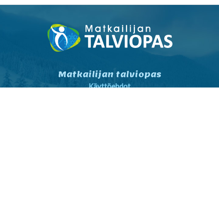
Matkailijan talviopas
Käyttöehdot
Tietosuojaseloste
Tietosuojaseloste markkinointi
Yhteystiedot
Yleiset sopimusehdot
Matkailijalle
Kartta- ja reittihaku
Sää
Nähtävyydet