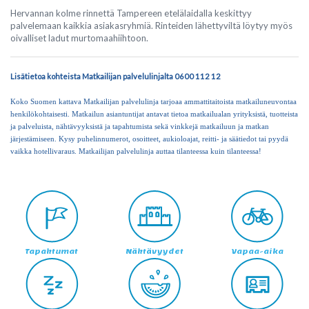
Hervannan kolme rinnettä Tampereen etelälaidalla keskittyy
palvelemaan kaikkia asiakasryhmiä. Rinteiden lähettyviltä löytyy myös
oivalliset ladut murtomaahiihtoon.
Lisätietoa kohteista Matkailijan palvelulinjalta 0600 112 12
Koko Suomen kattava Matkailijan palvelulinja tarjoaa ammattitaitoista matkailuneuvontaa
henkilökohtaisesti. Matkailun asiantuntijat antavat tietoa matkailualan yrityksistä, tuotteista
ja palveluista, nähtävyyksistä ja tapahtumista sekä vinkkejä matkailuun ja matkan
järjestämiseen. Kysy puhelinnumerot, osoitteet, aukioloajat, reitti- ja säätiedot tai pyydä
vaikka hotellivaraus. Matkailijan palvelulinja auttaa tilanteessa kuin tilanteessa!
Tapahtumat
Nähtävyydet
Vapaa-aika