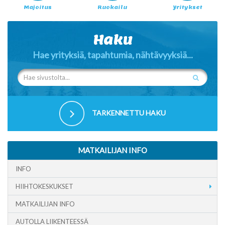
Majoitus
Ruokailu
Yritykset
Haku
Hae yrityksiä, tapahtumia, nähtävyyksiä...
TARKENNETTU HAKU
MATKAILIJAN INFO
INFO
HIIHTOKESKUKSET
MATKAILIJAN INFO
AUTOLLA LIIKENTEESSÄ