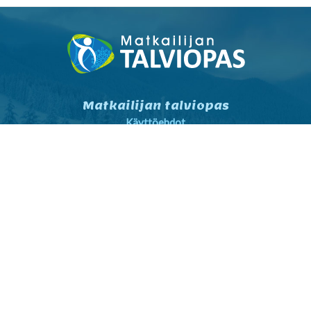
Matkailijan talviopas
Käyttöehdot
Tietosuojaseloste
Tietosuojaseloste markkinointi
Yhteystiedot
Yleiset sopimusehdot
Matkailijalle
Kartta- ja reittihaku
Sää
Nähtävyydet