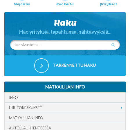
Majoitus
Ruokailu
Yritykset
Haku
Hae yrityksiä, tapahtumia, nähtävyyksiä...
TARKENNETTU HAKU
MATKAILIJAN INFO
INFO
HIIHTOKESKUKSET
MATKAILIJAN INFO
AUTOLLA LIIKENTEESSÄ