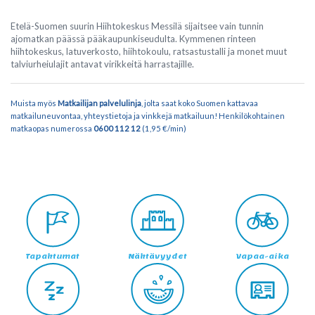
Etelä-Suomen suurin Hiihtokeskus Messilä sijaitsee vain tunnin
ajomatkan päässä pääkaupunkiseudulta. Kymmenen rinteen
hiihtokeskus, latuverkosto, hiihtokoulu, ratsastustalli ja monet muut
talviurheiulajit antavat virikkeitä harrastajille.
Muista myös
Matkailijan palvelulinja
, jolta saat koko Suomen kattavaa
matkailuneuvontaa, yhteystietoja ja vinkkejä matkailuun!
Henkilökohtainen
matkaopas numerossa
0600 112 12
(1,95 €/min)
Tapahtumat
Nähtävyydet
Vapaa-aika