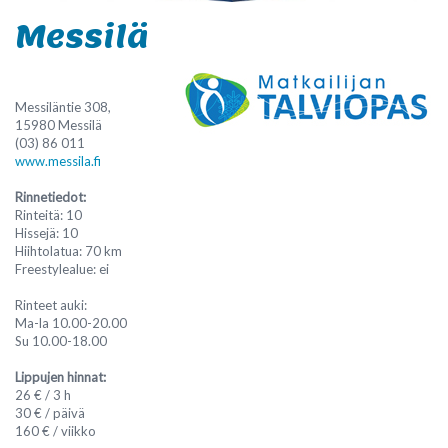
Messilä
Messiläntie 308,
15980 Messilä
(03) 86 011
www.messila.fi
Rinnetiedot:
Rinteitä: 10
Hissejä: 10
Hiihtolatua: 70 km
Freestylealue: ei
Rinteet auki:
Ma-la 10.00-20.00
Su 10.00-18.00
Lippujen hinnat:
26 € / 3 h
30 € / päivä
160 € / viikko