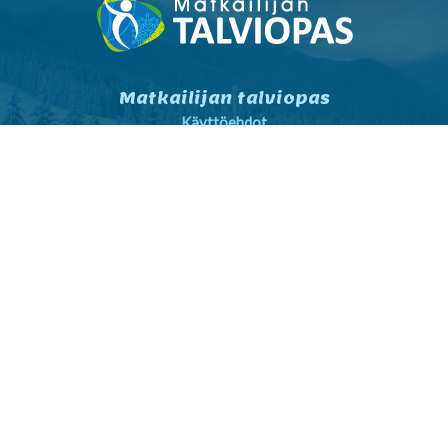
Matkailijan talviopas
Käyttöehdot
Tietosuojaseloste
Tietosuojaseloste markkinointi
Yhteystiedot
Yleiset sopimusehdot
Matkailijalle
Kartta- ja reittihaku
Sää
Nähtävyydet
Talviopas Facebookissa