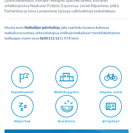
Laskettelukeskus Solvalla-Swinghill sijaitsee lähellä Solvallan
urheiluopistoa Nuuksion Pohjois-Espoossa. Leveä Kilparinne, pitkä
Perherinne ja loiva Lastenrinne tarjoaa vaihtoehtoja lasketteluun.
Muista myös
Matkailijan palvelulinja
, jolta saat koko Suomen kattavaa
matkailuneuvontaa, yhteystietoja ja vinkkejä matkailuun!
Henkilökohtainen
matkaopas numerossa
0600 112 12
(1,95 €/min)
Tapahtumat
Nähtävyydet
Vapaa-aika
Majoitus
Ruokailu
Yritykset