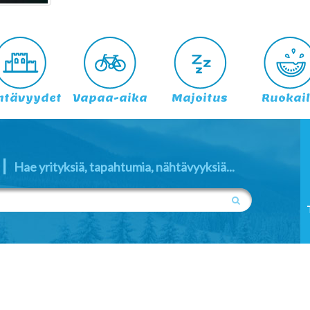
htävyydet
Vapaa-aika
Majoitus
Ruokai
|
Hae yrityksiä, tapahtumia, nähtävyyksiä...