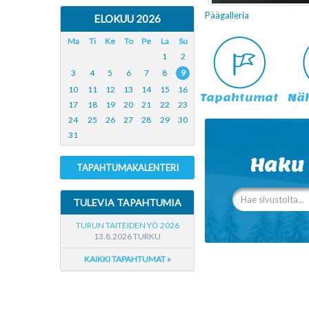
Päägalleria
ELOKUU 2026
Ma
Ti
Ke
To
Pe
La
Su
1
2
3
4
5
6
7
8
9
10
11
12
13
14
15
16
Tapahtumat
Nä
17
18
19
20
21
22
23
24
25
26
27
28
29
30
31
Haku
TAPAHTUMAKALENTERI
TULEVIA TAPAHTUMIA
TURUN TAITEIDEN YÖ 2026
13.8.2026 TURKU
KAIKKI TAPAHTUMAT »