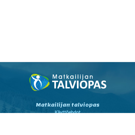
Matkailijan talviopas
Käyttöehdot
Tietosuojaseloste
Tietosuojaseloste markkinointi
Yhteystiedot