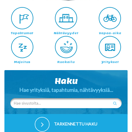
Tapahtumat
Nähtävyydet
Vapaa-aika
Majoitus
Ruokailu
Yritykset
Haku
Hae yrityksiä, tapahtumia, nähtävyyksiä...
TARKENNETTU HAKU