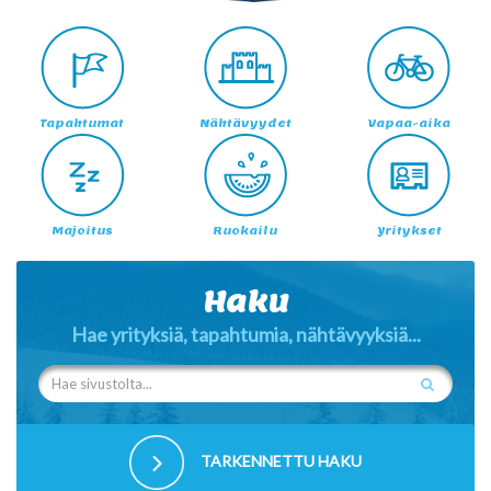
Tapahtumat
Nähtävyydet
Vapaa-aika
Majoitus
Ruokailu
Yritykset
Haku
Hae yrityksiä, tapahtumia, nähtävyyksiä...
TARKENNETTU HAKU