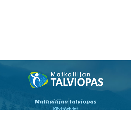
Matkailijan talviopas
Käyttöehdot
Tietosuojaseloste
Tietosuojaseloste markkinointi
Yhteystiedot