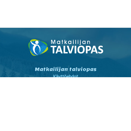
Matkailijan talviopas
Käyttöehdot
Tietosuojaseloste
Tietosuojaseloste markkinointi
Yhteystiedot
Yleiset sopimusehdot
Matkailijalle
Kartta- ja reittihaku
Sää