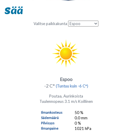
Sää
Valitse paikkakunta
Espoo
-2 C°
(Tuntuu kuin -6 C°)
Poutaa, Aurinkoista
Tuulennopeus 3.1 m/s Koillinen
Ilmankosteus
50 %
Sädemäärä
0.0 mm
Pilvisyys
0 %
Ilmanpaine
1021 hPa