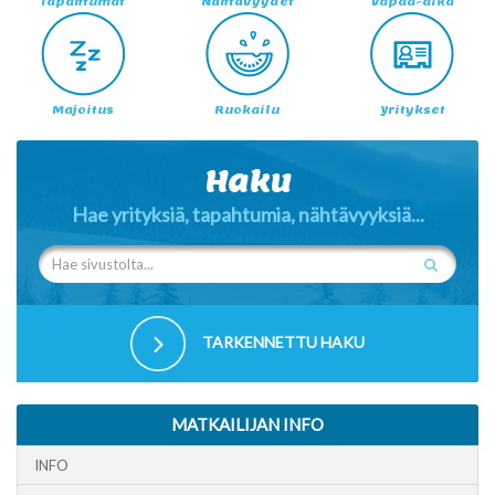
Tapahtumat
Nähtävyydet
Vapaa-aika
Majoitus
Ruokailu
Yritykset
Haku
Hae yrityksiä, tapahtumia, nähtävyyksiä...
TARKENNETTU HAKU
MATKAILIJAN INFO
INFO