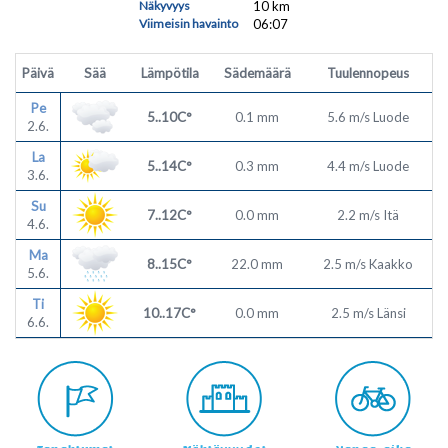
Näkyvyys
10 km
Viimeisin havainto
06:07
Päivä
Sää
Lämpötila
Sädemäärä
Tuulennopeus
Pe
5..10C°
0.1 mm
5.6 m/s Luode
2.6.
La
5..14C°
0.3 mm
4.4 m/s Luode
3.6.
Su
7..12C°
0.0 mm
2.2 m/s Itä
4.6.
Ma
8..15C°
22.0 mm
2.5 m/s Kaakko
5.6.
Ti
10..17C°
0.0 mm
2.5 m/s Länsi
6.6.