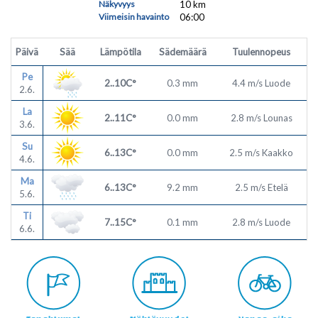
Näkyvyys
10 km
Viimeisin havainto
06:00
Päivä
Sää
Lämpötila
Sädemäärä
Tuulennopeus
Pe
2..10C°
0.3 mm
4.4 m/s Luode
2.6.
La
2..11C°
0.0 mm
2.8 m/s Lounas
3.6.
Su
6..13C°
0.0 mm
2.5 m/s Kaakko
4.6.
Ma
6..13C°
9.2 mm
2.5 m/s Etelä
5.6.
Ti
7..15C°
0.1 mm
2.8 m/s Luode
6.6.