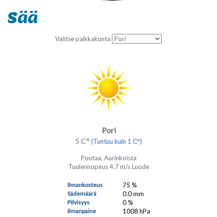
Sää
Valitse paikkakunta
Pori
5 C°
(Tuntuu kuin 1 C°)
Poutaa, Aurinkoista
Tuulennopeus 4.7 m/s Luode
Ilmankosteus
75 %
Sädemäärä
0.0 mm
Pilvisyys
0 %
Ilmanpaine
1008 hPa