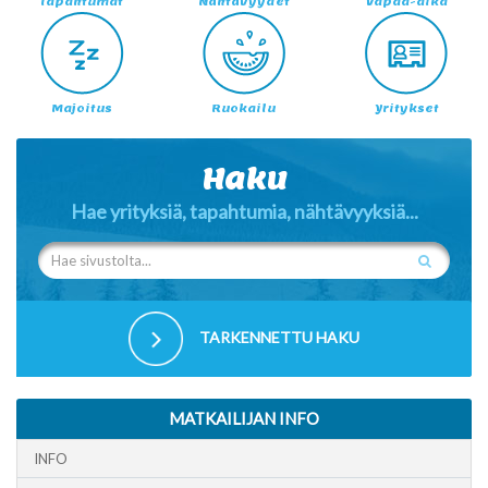
Tapahtumat
Nähtävyydet
Vapaa-aika
Majoitus
Ruokailu
Yritykset
Haku
Hae yrityksiä, tapahtumia, nähtävyyksiä...
TARKENNETTU HAKU
MATKAILIJAN INFO
INFO