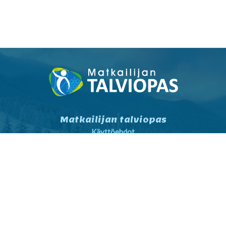
Matkailijan talviopas
Käyttöehdot
Tietosuojaseloste
Tietosuojaseloste markkinointi
Yhteystiedot
Yleiset sopimusehdot
Matkailijalle
Kartta- ja reittihaku
Sää