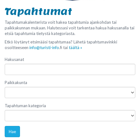
Tapahtumat
Tapahtumakalenterista voit hakea tapahtumia ajankohdan tai
paikkakunnan mukaan. Halutessasi voit tarkentaa hakua hakusanalla tai
etsiä tapahtumia tietystä kategoriasta.
Etkö löytänyt etsimääsi tapahtumaa? Lähetä tapahtumavinkki
osoitteeseen
info@turisti-info
.fi tai
täältä »
Hakusanat
Paikkakunta
Tapahtuman kategoria
Hae