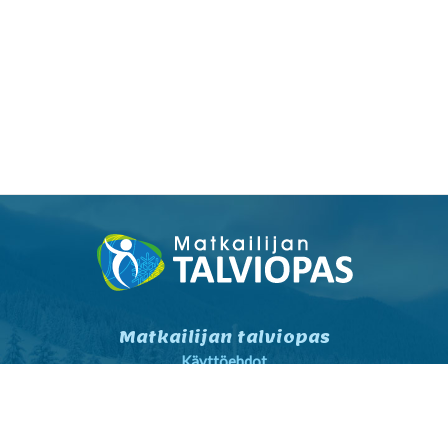
Matkailijan talviopas
Käyttöehdot
Tietosuojaseloste
Tietosuojaseloste markkinointi
Yhteystiedot