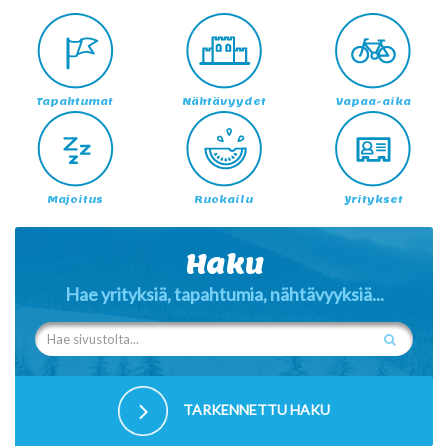
Tapahtumat
Nähtävyydet
Vapaa-aika
Majoitus
Ruokailu
Yritykset
Haku
Hae yrityksiä, tapahtumia, nähtävyyksiä...
TARKENNETTU HAKU