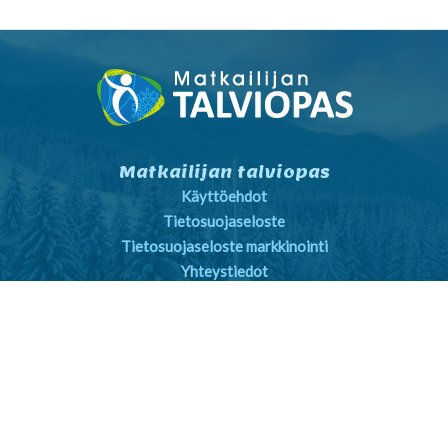
Matkailijan talviopas
Käyttöehdot
Tietosuojaseloste
Tietosuojaseloste markkinointi
Yhteystiedot
Yleiset sopimusehdot
Matkailijalle
Kartta- ja reittihaku
Sää
Nähtävyydet