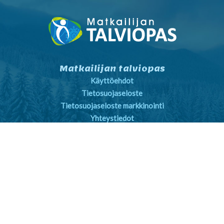
Matkailijan talviopas
Käyttöehdot
Tietosuojaseloste
Tietosuojaseloste markkinointi
Yhteystiedot
Yleiset sopimusehdot
Matkailijalle
Kartta- ja reittihaku
Sää
Nähtävyydet