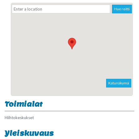
Hae reitti
Katunäkymä
Toimialat
Hiihtokeskukset
Yleiskuvaus