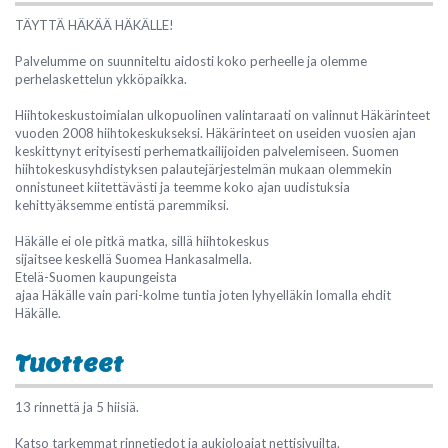
TÄYTTÄ HÄKÄÄ HÄKÄLLE!
Palvelumme on suunniteltu aidosti koko perheelle ja olemme
perhelaskettelun ykköpaikka.
Hiihtokeskustoimialan ulkopuolinen valintaraati on valinnut Häkärinteet
vuoden 2008 hiihtokeskukseksi. Häkärinteet on useiden vuosien ajan
keskittynyt erityisesti perhematkailijoiden palvelemiseen. Suomen
hiihtokeskusyhdistyksen palautejärjestelmän mukaan olemmekin
onnistuneet kiitettävästi ja teemme koko ajan uudistuksia
kehittyäksemme entistä paremmiksi.
Häkälle ei ole pitkä matka, sillä hiihtokeskus
sijaitsee keskellä Suomea Hankasalmella.
Etelä-Suomen kaupungeista
ajaa Häkälle vain pari-kolme tuntia joten lyhyelläkin lomalla ehdit
Häkälle.
Tuotteet
13 rinnettä ja 5 hiisiä.
Katso tarkemmat rinnetiedot ja aukioloajat nettisivuilta.