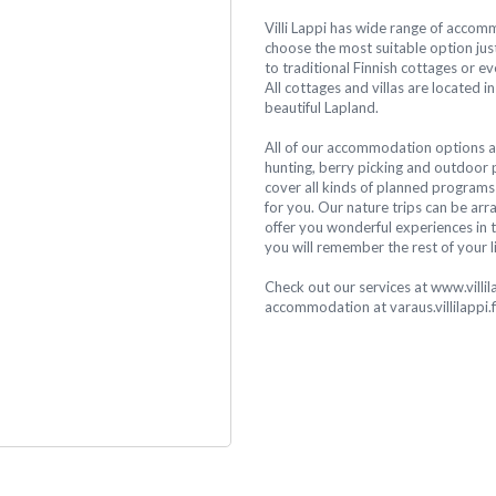
Villi Lappi has wide range of accom
choose the most suitable option just
to traditional Finnish cottages or e
All cottages and villas are located i
beautiful Lapland.
All of our accommodation options ar
hunting, berry picking and outdoor p
cover all kinds of planned program
for you. Our nature trips can be arr
offer you wonderful experiences in t
you will remember the rest of your li
Check out our services at www.villil
accommodation at varaus.villilappi.f