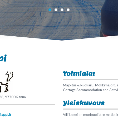
pi
Toimialat
Majoitus & Ruokailu, Mökkimajoitus 
Cottage Accommodation and Activi
 88, 97700 Ranua
Yleiskuvaus
lappi.fi
Villi Lappi on monipuolisten matkail