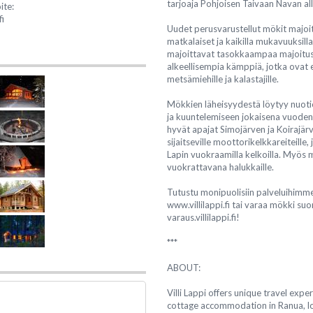
tarjoaja Pohjoisen Taivaan Navan all
ite:
fi
Uudet perusvarustellut mökit majoi
matkalaiset ja kaikilla mukavuuksilla
majoittavat tasokkaampaa majoitu
alkeellisempia kämppiä, jotka ovat 
metsämiehille ja kalastajille.
Mökkien läheisyydestä löytyy nuoti
ja kuuntelemiseen jokaisena vuoden a
hyvät apajat Simojärven ja Koirajärv
sijaitseville moottorikelkkareiteille, 
Lapin vuokraamilla kelkoilla. Myös 
vuokrattavana halukkaille.
Tutustu monipuolisiin palveluihimme
www.villilappi.fi tai varaa mökki suo
varaus.villilappi.fi!
***
ABOUT:
Villi Lappi offers unique travel exp
cottage accommodation in Ranua, lo