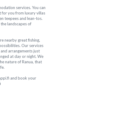
modation services. You can
 for you from luxury villas
ven teepees and lean-tos.
n the landscapes of
e nearby great fishing,
ossibilities. Our services
s and arrangements just
anged at day or night. We
he nature of Ranua, that
fe.
appi.fi and book your
i