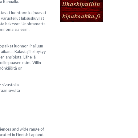
a Ranualla.
ttavat luontoon kaipaavat
 varustellut luksushuvilat
sta hakevat. Unohtamatta
erinomaisia esim.
opaikat luonnon ihailuun
ikana. Kalastajille löytyy
en ansioista. Lähellä
joille pääsee esim. Villin
mönkijöitä on
 sivustolla
raan sivulta
eriences and wide range of
cated in Finnish Lapland.