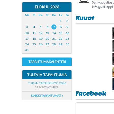
Sähköpostioso
ELOKUU 2026
info@villilappi.
Ma
Ti
Ke
To
Pe
La
Su
Kuvat
1
2
3
4
5
6
7
8
9
10
11
12
13
14
15
16
17
18
19
20
21
22
23
24
25
26
27
28
29
30
31
TAPAHTUMAKALENTERI
TULEVIA TAPAHTUMIA
TURUN TAITEIDEN YÖ 2026
13.8.2026 TURKU
Facebook
KAIKKI TAPAHTUMAT »