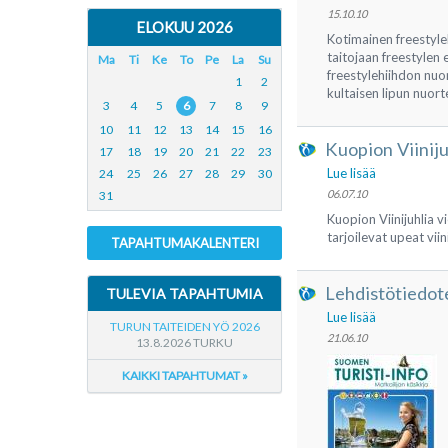
15.10.10
ELOKUU 2026
Kotimainen freestyle
taitojaan freestylen 
Ma
Ti
Ke
To
Pe
La
Su
freestylehiihdon nuor
1
2
kultaisen lipun nuort
3
4
5
6
7
8
9
10
11
12
13
14
15
16
Kuopion Viiniju
17
18
19
20
21
22
23
Lue lisää
24
25
26
27
28
29
30
06.07.10
31
Kuopion Viinijuhlia 
tarjoilevat upeat viin
TAPAHTUMAKALENTERI
Lehdistötiedote:
TULEVIA TAPAHTUMIA
Lue lisää
TURUN TAITEIDEN YÖ 2026
21.06.10
13.8.2026 TURKU
KAIKKI TAPAHTUMAT »