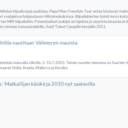
hiihdon kilpailusarja uudistuu. Pepsi Max Freestyle Tour antaa loistavan mahd
eri osalajeissa huipputason hiihtokeskuksissa. Kilpailukiertue toimii myös kat
ten MM-kilpailuihin. Potentiaaliset laskijat eri lajeista ja sarjoista lunastavat 
en ryhmien katsastusleirille, Gold Ticket Campille keväälle 2011.
hlilla nautitaan Välimeren mauista
vietetään kuluvalla viikolla, 2.-10.7.2010. Tämän vuoden teemana on Saarten V
isaaret Sisilia, Kreeta, Mallorca ja Korsika.
 Matkailijan käsikirja 2010 nyt saatavilla