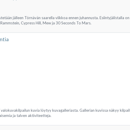
estetään jälleen Törnävän saarella viikkoa ennen juhannusta. Esiintyjälistalla 
. Rammstein, Cypress Hill, Mew ja 30 Seconds To Mars.
ntia
 v
alokuvakilpailun kuvia löytyy kuvagalleriasta. Gallerian kuvissa näkyy kilpa
semia ja talven aktiviteetteja.