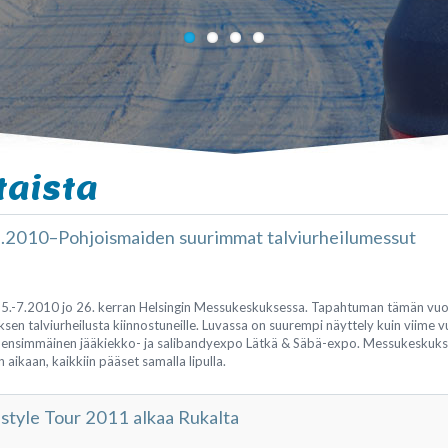
taista
1.2010–Pohjoismaiden suurimmat talviurheilumessut
n 5.-7.2010 jo 26. kerran Helsingin Messukeskuksessa. Tapahtuman tämän vu
sen talviurheilusta kiinnostuneille. Luvassa on suurempi näyttely kuin viime
 ensimmäinen jääkiekko- ja salibandyexpo Lätkä & Säbä-expo. Messukeskukse
aikaan, kaikkiin pääset samalla lipulla.
style Tour 2011 alkaa Rukalta