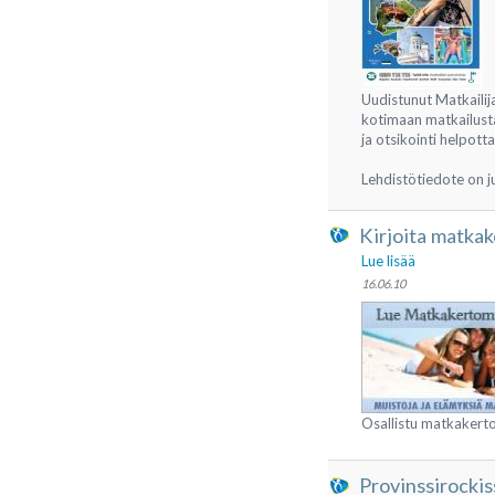
Uudistunut Matkailija
kotimaan matkailusta
ja otsikointi helpot
Lehdistötiedote on j
Kirjoita matkake
Lue lisää
16.06.10
Osallistu matkakertom
Provinssirockis