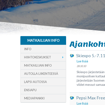
MATKAILIJAN INFO
Ajankoh
INFO
Skiexpo 5.-7.1
HIIHTOKESKUKSET
Lue lisää
MATKAILIJAN INFO
28.10.10
Skiexpo järjestetää
AUTOLLA LIIKENTEESSÄ
monipuolisen kattauk
järjestetään Suomen
LAPSI AUTOSSA
viidet messut samaan 
ENSIAPU
Pepsi Max Free
MEDIAPANKKI
Lue lisää