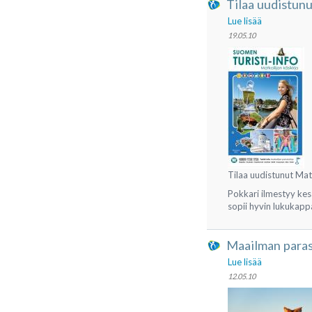
Tilaa uudistunut
Lue lisää
19.05.10
Tilaa uudistunut Matka
Pokkari ilmestyy kes
sopii hyvin lukukappa
Maailman paras 
Lue lisää
12.05.10