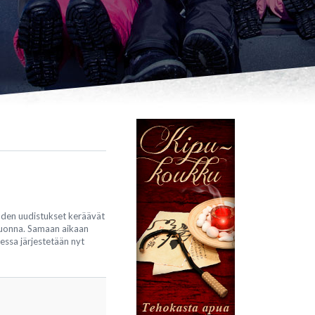
oden uudistukset keräävät
 vuonna. Samaan aikaan
ssa järjestetään nyt