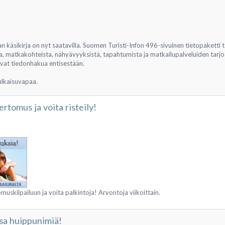
n käsikirja on nyt saatavilla. Suomen Turisti-Infon 496-sivuinen tietopaketti t
, matkakohteista, nähyävyyksistä, tapahtumista ja matkailupalveluiden tarjoa
tavat tiedonhakua entisestään.
ulkaisuvapaa.
rtomus ja voita risteily!
uskilpailuun ja voita palkintoja! Arvontoja viikoittain.
sa huippunimiä!