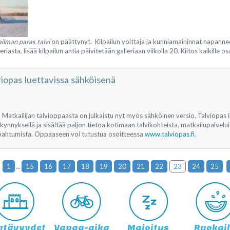
ilman paras talvi
on päättynyt. Kilpailun voittaja ja kunniamaininnat napanne
iasta, lisää kilpailun antia päivitetään galleriaan viikolla 20. Kiitos kaikille osal
viopas luettavissa sähköisenä
 Matkailijan talvioppaasta on julkaistu nyt myös sähköinen versio. Talviopas 
ynnyksellä ja sisältää paljon tietoa kotimaan talvikohteista, matkailupalvelui
apahtumista. Oppaaseen voi tutustua osoitteessa
www.talviopas.fi
.
1
...
15
16
17
18
19
20
21
22
23
24
25
htävyydet
Vapaa-aika
Majoitus
Ruokai