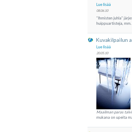
Lue lisää
08.06.10
”Ihmisten juhla” järj
huippuartisteja, mm
Kuvakilpailun a
Lue lisää
20.05.10
Maailman paras talvi
mukana on upeita mai