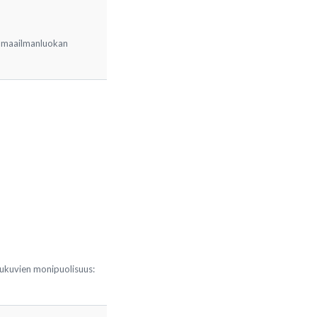
on maailmanluokan
ilukuvien monipuolisuus: