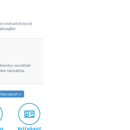
et otokset löytyvät
listujille!
ilmestyy vuosittain
den tarjoajista,
Seuraavat »»
lu
Yritykset