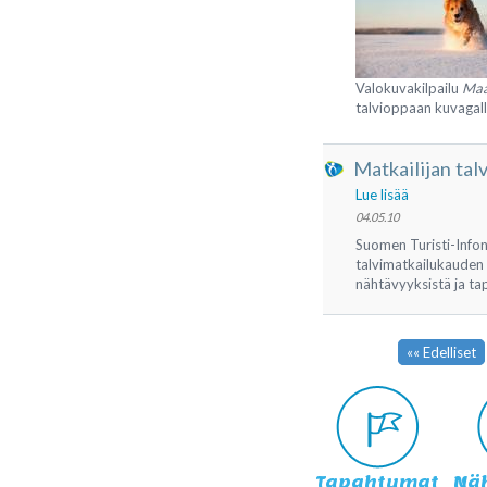
Valokuvakilpailu
Maa
talvioppaan kuvagaller
Matkailijan tal
Lue lisää
04.05.10
Suomen Turisti-Infon
talvimatkailukauden k
nähtävyyksistä ja t
«« Edelliset
Tapahtumat
Nä