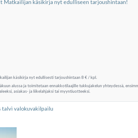
 Matkailijan käsikirja nyt edulliseen tarjoushintaan!
ilijan käsikirja nyt edullisesti tarjoushintaan 8 € / kpl.
äkuun alussa ja toimitetaan ennakkotilaajille tukkujakelun yhteydessä, ensimm
leeksi, asiakas- ja liikelahjaksi tai myyntiuotteeksi.
talvi valokuvakilpailu