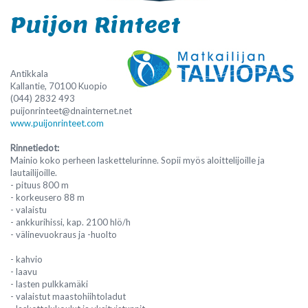
Puijon Rinteet
Antikkala
Kallantie, 70100 Kuopio
(044) 2832 493
puijonrinteet@dnainternet.net
www.puijonrinteet.com
Rinnetiedot:
Mainio koko perheen laskettelurinne. Sopii myös aloittelijoille ja
lautailijoille.
- pituus 800 m
- korkeusero 88 m
- valaistu
- ankkurihissi, kap. 2100 hlö/h
- välinevuokraus ja -huolto
- kahvio
- laavu
- lasten pulkkamäki
- valaistut maastohiihtoladut