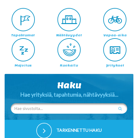
Tapahtumat
Nähtävyydet
Vapaa-aika
Majoitus
Ruokailu
Yritykset
Haku
Hae yrityksiä, tapahtumia, nähtävyyksiä...
TARKENNETTU HAKU