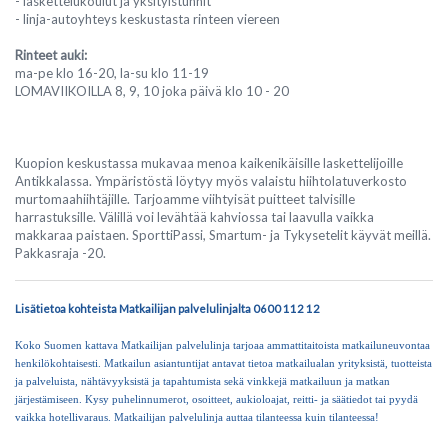
- laskettelukoulut ja yksityistunnit
- linja-autoyhteys keskustasta rinteen viereen
Rinteet auki:
ma-pe klo 16-20, la-su klo 11-19
LOMAVIIKOILLA 8, 9, 10 joka päivä klo 10 - 20
Kuopion keskustassa mukavaa menoa kaikenikäisille laskettelijoille
Antikkalassa. Ympäristöstä löytyy myös valaistu hiihtolatuverkosto
murtomaahiihtäjille. Tarjoamme viihtyisät puitteet talvisille
harrastuksille. Välillä voi levähtää kahviossa tai laavulla vaikka
makkaraa paistaen. SporttiPassi, Smartum- ja Tykysetelit käyvät meillä.
Pakkasraja -20.
Lisätietoa kohteista Matkailijan palvelulinjalta 0600 112 12
Koko Suomen kattava Matkailijan palvelulinja tarjoaa ammattitaitoista matkailuneuvontaa
henkilökohtaisesti. Matkailun asiantuntijat antavat tietoa matkailualan yrityksistä, tuotteista
ja palveluista, nähtävyyksistä ja tapahtumista sekä vinkkejä matkailuun ja matkan
järjestämiseen. Kysy puhelinnumerot, osoitteet, aukioloajat, reitti- ja säätiedot tai pyydä
vaikka hotellivaraus. Matkailijan palvelulinja auttaa tilanteessa kuin tilanteessa!