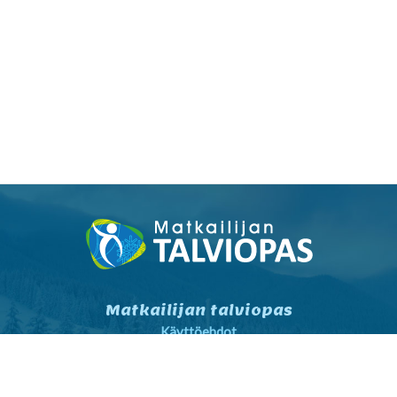
Matkailijan talviopas
Käyttöehdot
Tietosuojaseloste
Tietosuojaseloste markkinointi