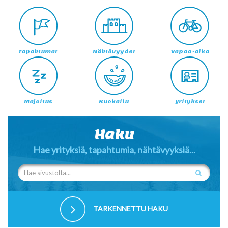
Tapahtumat
Nähtävyydet
Vapaa-aika
Majoitus
Ruokailu
Yritykset
Haku
Hae yrityksiä, tapahtumia, nähtävyyksiä...
TARKENNETTU HAKU