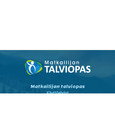
Matkailijan talviopas
Käyttöehdot
Tietosuojaseloste
Tietosuojaseloste markkinointi
Yhteystiedot