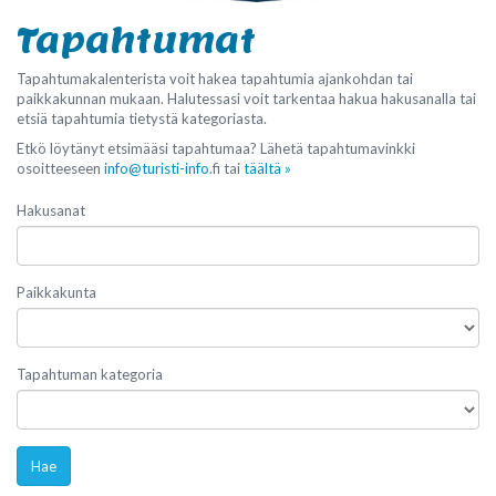
Tapahtumat
Tapahtumakalenterista voit hakea tapahtumia ajankohdan tai
paikkakunnan mukaan. Halutessasi voit tarkentaa hakua hakusanalla tai
etsiä tapahtumia tietystä kategoriasta.
Etkö löytänyt etsimääsi tapahtumaa? Lähetä tapahtumavinkki
osoitteeseen
info@turisti-info
.fi tai
täältä »
Hakusanat
Paikkakunta
Tapahtuman kategoria
Hae