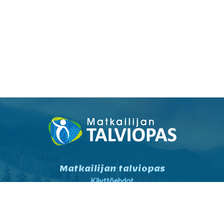
Matkailijan talviopas
Käyttöehdot
Tietosuojaseloste
Tietosuojaseloste markkinointi
Yhteystiedot