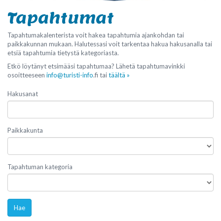
Tapahtumat
Tapahtumakalenterista voit hakea tapahtumia ajankohdan tai
paikkakunnan mukaan. Halutessasi voit tarkentaa hakua hakusanalla tai
etsiä tapahtumia tietystä kategoriasta.
Etkö löytänyt etsimääsi tapahtumaa? Lähetä tapahtumavinkki
osoitteeseen
info@turisti-info
.fi tai
täältä »
Hakusanat
Paikkakunta
Tapahtuman kategoria
Hae