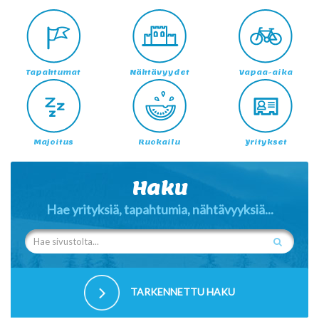
Tapahtumat
Nähtävyydet
Vapaa-aika
Majoitus
Ruokailu
Yritykset
Haku
Hae yrityksiä, tapahtumia, nähtävyyksiä...
TARKENNETTU HAKU