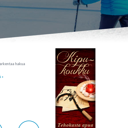
tarkentaa hakua
ä »