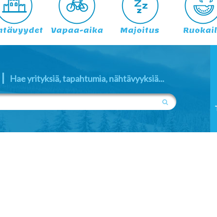
htävyydet
Vapaa-aika
Majoitus
Ruokai
|
Hae yrityksiä, tapahtumia, nähtävyyksiä...