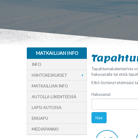
MATKAILIJAN INFO
Tapaht
INFO
Tapahtumakalenterista vo
hakusanalla tai etsiä tapa
HIIHTOKESKUKSET
Etkö löytänyt etsimääsi 
MATKAILIJAN INFO
Hakusanat
AUTOLLA LIIKENTEESSÄ
LAPSI AUTOSSA
Hae
ENSIAPU
MEDIAPANKKI