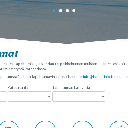
umat
it hakea tapahtumia ajankohdan tai paikkakunnan mukaan. Halutessasi voit 
htumia tietystä kategoriasta.
tapahtumaa? Lähetä tapahtumavinkki osoitteeseen
info@turisti-info
.fi tai
täält
Paikkakunta
Tapahtuman kategoria