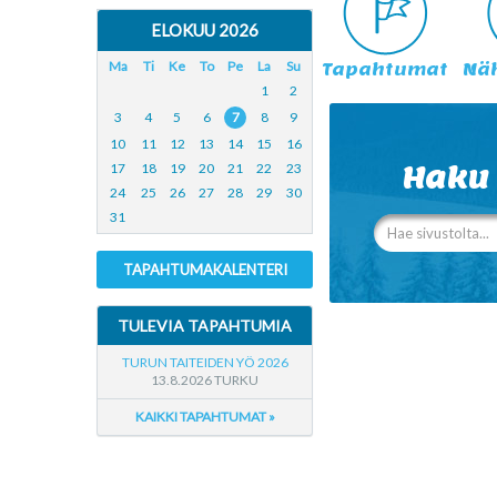
ELOKUU 2026
Ma
Ti
Ke
To
Pe
La
Su
Tapahtumat
Nä
1
2
3
4
5
6
7
8
9
10
11
12
13
14
15
16
17
18
19
20
21
22
23
Haku
24
25
26
27
28
29
30
31
TAPAHTUMAKALENTERI
TULEVIA TAPAHTUMIA
TURUN TAITEIDEN YÖ 2026
13.8.2026 TURKU
KAIKKI TAPAHTUMAT »