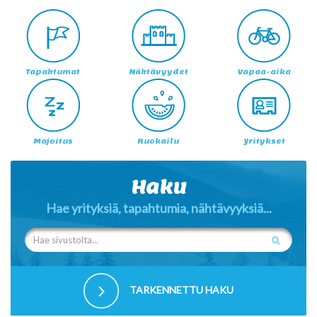
Tapahtumat
Nähtävyydet
Vapaa-aika
Majoitus
Ruokailu
Yritykset
Haku
Hae yrityksiä, tapahtumia, nähtävyyksiä...
TARKENNETTU HAKU