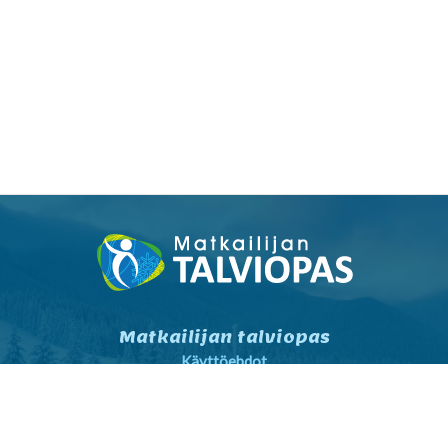
Matkailijan talviopas
Käyttöehdot
Tietosuojaseloste
Tietosuojaseloste markkinointi
Yhteystiedot