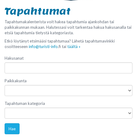
Tapahtumat
Tapahtumakalenterista voit hakea tapahtumia ajankohdan tai
paikkakunnan mukaan. Halutessasi voit tarkentaa hakua hakusanalla tai
etsiä tapahtumia tietystä kategoriasta.
Etkö löytänyt etsimääsi tapahtumaa? Lähetä tapahtumavinkki
osoitteeseen
info@turisti-info
.fi tai
täältä »
Hakusanat
Paikkakunta
Tapahtuman kategoria
Hae