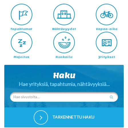
Tapahtumat
Nähtävyydet
Vapaa-aika
Majoitus
Ruokailu
Yritykset
Haku
Hae yrityksiä, tapahtumia, nähtävyyksiä...
TARKENNETTU HAKU