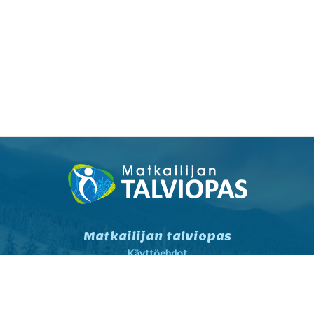
Matkailijan talviopas
Käyttöehdot
Tietosuojaseloste
Tietosuojaseloste markkinointi
Yhteystiedot