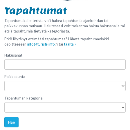
Tapahtumat
Tapahtumakalenterista voit hakea tapahtumia ajankohdan tai
paikkakunnan mukaan. Halutessasi voit tarkentaa hakua hakusanalla tai
etsiä tapahtumia tietystä kategoriasta.
Etkö löytänyt etsimääsi tapahtumaa? Lähetä tapahtumavinkki
osoitteeseen
info@turisti-info
.fi tai
täältä »
Hakusanat
Paikkakunta
Tapahtuman kategoria
Hae