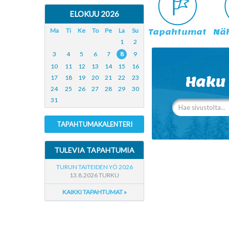
ELOKUU 2026
Ma
Ti
Ke
To
Pe
La
Su
Tapahtumat
Nä
1
2
3
4
5
6
7
8
9
10
11
12
13
14
15
16
17
18
19
20
21
22
23
Haku
24
25
26
27
28
29
30
31
TAPAHTUMAKALENTERI
TULEVIA TAPAHTUMIA
TURUN TAITEIDEN YÖ 2026
13.8.2026 TURKU
KAIKKI TAPAHTUMAT »