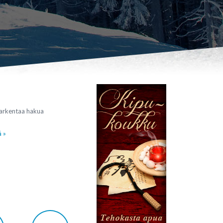
tarkentaa hakua
ä »