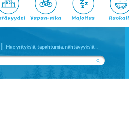
htävyydet
Vapaa-aika
Majoitus
Ruokai
|
Hae yrityksiä, tapahtumia, nähtävyyksiä...