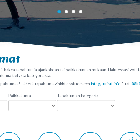
umat
it hakea tapahtumia ajankohdan tai paikkakunnan mukaan. Halutessasi voit 
htumia tietystä kategoriasta.
tapahtumaa? Lähetä tapahtumavinkki osoitteeseen
info@turisti-info
.fi tai
täält
Paikkakunta
Tapahtuman kategoria