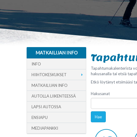
MATKAILIJAN INFO
Tapaht
INFO
Tapahtumakalenterista vo
hakusanalla tai etsiä tapa
HIIHTOKESKUKSET
Etkö löytänyt etsimääsi 
MATKAILIJAN INFO
Hakusanat
AUTOLLA LIIKENTEESSÄ
LAPSI AUTOSSA
Hae
ENSIAPU
MEDIAPANKKI