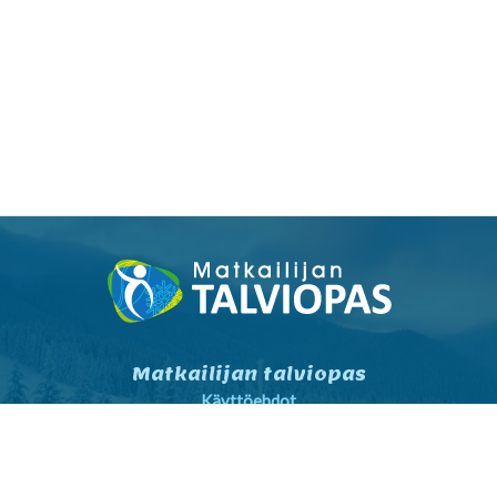
Matkailijan talviopas
Käyttöehdot
Tietosuojaseloste
Tietosuojaseloste markkinointi
Yhteystiedot