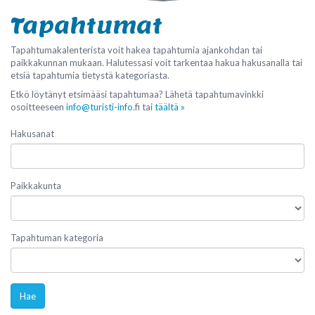
Tapahtumat
Tapahtumakalenterista voit hakea tapahtumia ajankohdan tai
paikkakunnan mukaan. Halutessasi voit tarkentaa hakua hakusanalla tai
etsiä tapahtumia tietystä kategoriasta.
Etkö löytänyt etsimääsi tapahtumaa? Lähetä tapahtumavinkki
osoitteeseen
info@turisti-info
.fi tai
täältä »
Hakusanat
Paikkakunta
Tapahtuman kategoria
Hae