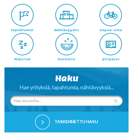
Tapahtumat
Nähtävyydet
Vapaa-aika
Majoitus
Ruokailu
Yritykset
Haku
Hae yrityksiä, tapahtumia, nähtävyyksiä...
TARKENNETTU HAKU