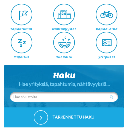
Tapahtumat
Nähtävyydet
Vapaa-aika
Majoitus
Ruokailu
Yritykset
Haku
Hae yrityksiä, tapahtumia, nähtävyyksiä...
TARKENNETTU HAKU