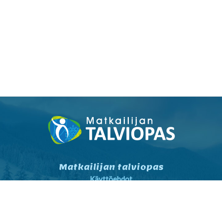
Matkailijan talviopas
Käyttöehdot
Tietosuojaseloste
Tietosuojaseloste markkinointi
Yhteystiedot