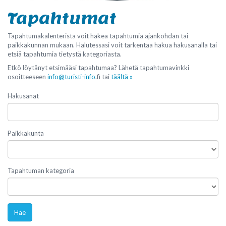
Tapahtumat
Tapahtumakalenterista voit hakea tapahtumia ajankohdan tai
paikkakunnan mukaan. Halutessasi voit tarkentaa hakua hakusanalla tai
etsiä tapahtumia tietystä kategoriasta.
Etkö löytänyt etsimääsi tapahtumaa? Lähetä tapahtumavinkki
osoitteeseen
info@turisti-info
.fi tai
täältä »
Hakusanat
Paikkakunta
Tapahtuman kategoria
Hae