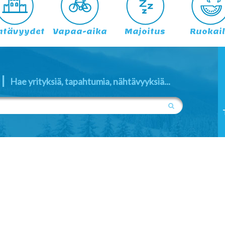
htävyydet
Vapaa-aika
Majoitus
Ruokai
|
Hae yrityksiä, tapahtumia, nähtävyyksiä...