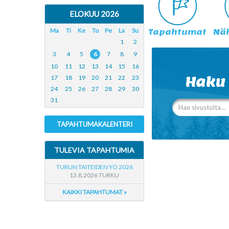
ELOKUU 2026
Ma
Ti
Ke
To
Pe
La
Su
Tapahtumat
Nä
1
2
3
4
5
6
7
8
9
10
11
12
13
14
15
16
17
18
19
20
21
22
23
Haku
24
25
26
27
28
29
30
31
TAPAHTUMAKALENTERI
TULEVIA TAPAHTUMIA
TURUN TAITEIDEN YÖ 2026
13.8.2026 TURKU
KAIKKI TAPAHTUMAT »