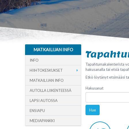
MATKAILIJAN INFO
Tapaht
INFO
Tapahtumakalenterista vo
hakusanalla tai etsiä tapa
HIIHTOKESKUKSET
Etkö löytänyt etsimääsi 
MATKAILIJAN INFO
Hakusanat
AUTOLLA LIIKENTEESSÄ
LAPSI AUTOSSA
Hae
ENSIAPU
MEDIAPANKKI