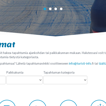
umat
it hakea tapahtumia ajankohdan tai paikkakunnan mukaan. Halutessasi voit 
htumia tietystä kategoriasta.
tapahtumaa? Lähetä tapahtumavinkki osoitteeseen
info@turisti-info
.fi tai
täält
Paikkakunta
Tapahtuman kategoria