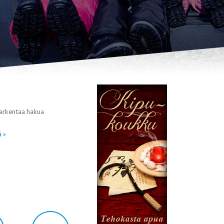
tarkentaa hakua
ä »