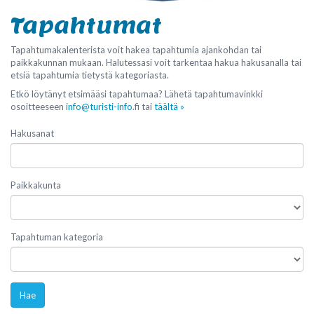
Tapahtumat
Tapahtumakalenterista voit hakea tapahtumia ajankohdan tai
paikkakunnan mukaan. Halutessasi voit tarkentaa hakua hakusanalla tai
etsiä tapahtumia tietystä kategoriasta.
Etkö löytänyt etsimääsi tapahtumaa? Lähetä tapahtumavinkki
osoitteeseen
info@turisti-info
.fi tai
täältä »
Hakusanat
Paikkakunta
Tapahtuman kategoria
Hae