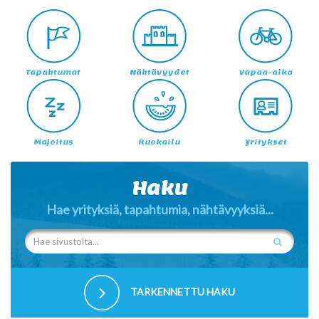
Tapahtumat
Nähtävyydet
Vapaa-aika
Majoitus
Ruokailu
Yritykset
Haku
Hae yrityksiä, tapahtumia, nähtävyyksiä...
TARKENNETTU HAKU