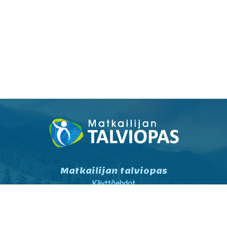
Matkailijan talviopas
Käyttöehdot
Tietosuojaseloste
Tietosuojaseloste markkinointi
Yhteystiedot