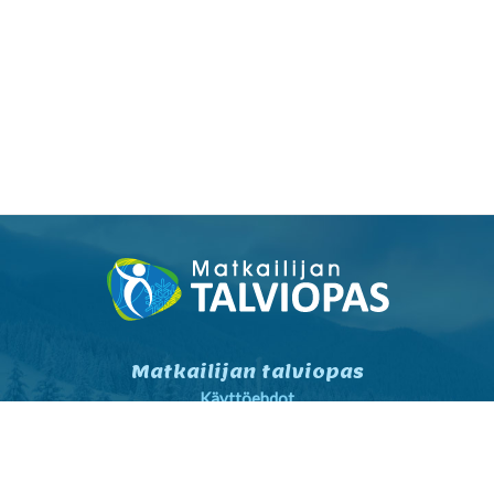
Matkailijan talviopas
Käyttöehdot
Tietosuojaseloste
Tietosuojaseloste markkinointi
Yhteystiedot