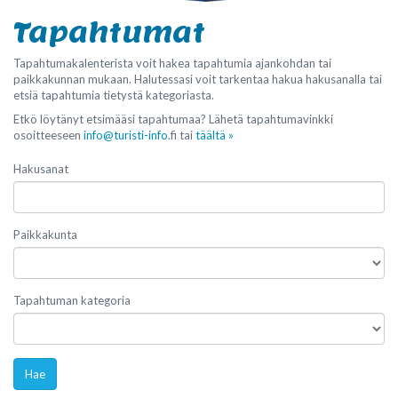
Tapahtumat
Tapahtumakalenterista voit hakea tapahtumia ajankohdan tai
paikkakunnan mukaan. Halutessasi voit tarkentaa hakua hakusanalla tai
etsiä tapahtumia tietystä kategoriasta.
Etkö löytänyt etsimääsi tapahtumaa? Lähetä tapahtumavinkki
osoitteeseen
info@turisti-info
.fi tai
täältä »
Hakusanat
Paikkakunta
Tapahtuman kategoria
Hae