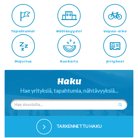
Tapahtumat
Nähtävyydet
Vapaa-aika
Majoitus
Ruokailu
Yritykset
Haku
Hae yrityksiä, tapahtumia, nähtävyyksiä...
TARKENNETTU HAKU